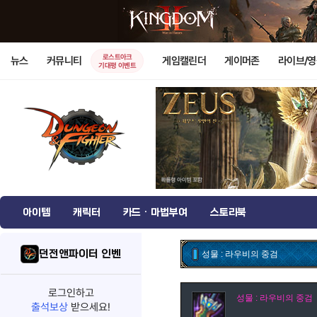
로스트아크
뉴스
커뮤니티
게임캘린더
게이머존
라이브/
기대평 이벤트
아이템
캐릭터
카드 · 마법부여
스토리북
던전앤파이터 인벤
성물 : 라우비의 중검
로그인하고
성물 : 라우비의 중검
출석보상
받으세요!