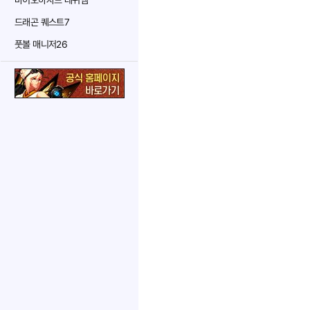
바이오하자드 레퀴엠
드래곤 퀘스트7
풋볼 매니저26