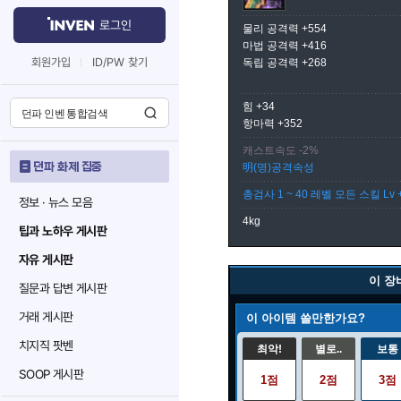
로그인
물리 공격력 +554
마법 공격력 +416
회원가입
ID/PW 찾기
독립 공격력 +268
힘 +34
항마력 +352
캐스트속도 -2%
던파 화제 집중
明(명)공격속성
총검사 1 ~ 40 레벨 모든 스킬 Lv 
정보 · 뉴스 모음
4kg
팁과 노하우 게시판
자유 게시판
이 장
질문과 답변 게시판
거래 게시판
이 아이템 쓸만한가요?
치지직 팟벤
최악!
별로..
보통
SOOP 게시판
1점
2점
3점