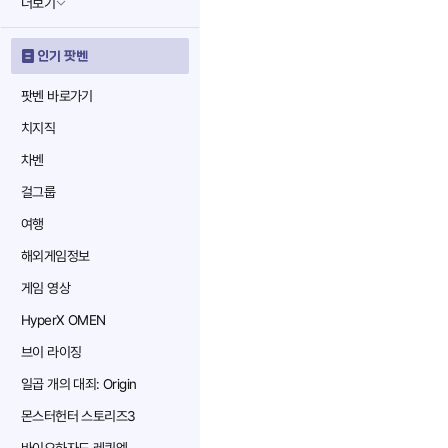
더보기
인기 팟벤
팟벤 바로가기
치지직
차벤
걸그룹
여행
해외게임정보
게임 영상
HyperX OMEN
브이 라이징
일곱 개의 대죄: Origin
몬스터헌터 스토리즈3