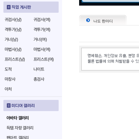
직업 게시판
귀검사(남)
귀검사(여)
나도 한마디
격투가(남)
격투가(여)
거너(남)
거너(여)
마법사(남)
마법사(여)
프리스트(남)
프리스트(여)
도적
나이트
마창사
총검사
아처
미디어 갤러리
아바타 갤러리
득템 자랑 갤러리
팬아트 갤러리