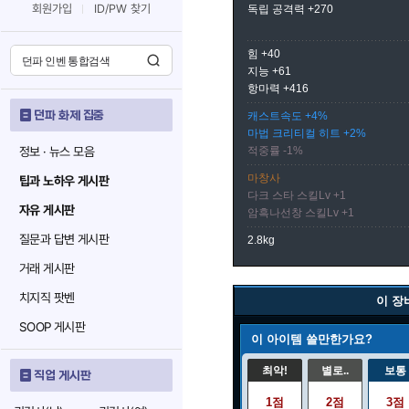
회원가입
ID/PW 찾기
독립 공격력 +270
힘 +40
지능 +61
항마력 +416
던파 화제 집중
캐스트속도 +4%
마법 크리티컬 히트 +2%
정보 · 뉴스 모음
적중률 -1%
마창사
팁과 노하우 게시판
다크 스타 스킬Lv +1
자유 게시판
암흑나선창 스킬Lv +1
질문과 답변 게시판
2.8kg
거래 게시판
치지직 팟벤
이 장
SOOP 게시판
이 아이템 쓸만한가요?
최악!
별로..
보통
직업 게시판
1점
2점
3점