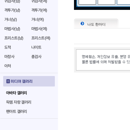
귀검사(남)
귀검사(여)
격투가(남)
격투가(여)
거너(남)
거너(여)
나도 한마디
마법사(남)
마법사(여)
프리스트(남)
프리스트(여)
도적
나이트
마창사
총검사
아처
미디어 갤러리
아바타 갤러리
득템 자랑 갤러리
팬아트 갤러리