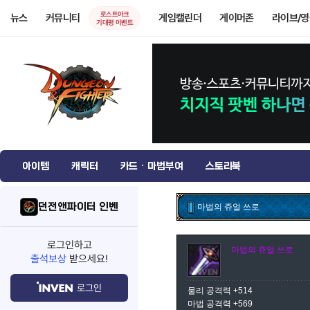
로스트아크
뉴스
커뮤니티
게임캘린더
게이머존
라이브/
기대평 이벤트
아이템
캐릭터
카드 · 마법부여
스토리북
던전앤파이터 인벤
마법의 쥬얼 쓰로
로그인하고
마법의 쥬얼 쓰로
출석보상
받으세요!
로그인
물리 공격력 +514
마법 공격력 +569