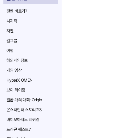
팟벤 바로가기
치지직
차벤
걸그룹
여행
해외게임정보
게임 영상
HyperX OMEN
브이 라이징
일곱 개의 대죄: Origin
몬스터헌터 스토리즈3
바이오하자드 레퀴엠
드래곤 퀘스트7