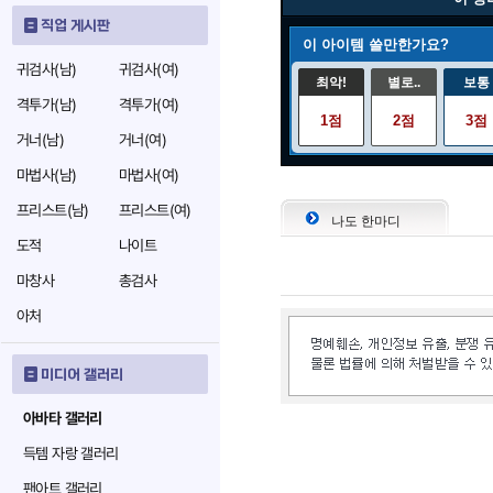
직업 게시판
이 아이템 쓸만한가요?
귀검사(남)
귀검사(여)
최악!
별로..
보통
격투가(남)
격투가(여)
1점
2점
3점
거너(남)
거너(여)
마법사(남)
마법사(여)
프리스트(남)
프리스트(여)
나도 한마디
도적
나이트
마창사
총검사
아처
미디어 갤러리
아바타 갤러리
득템 자랑 갤러리
팬아트 갤러리