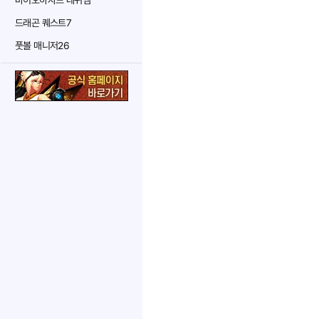
바이오하자드 레퀴엠
드래곤 퀘스트7
풋볼 매니저26