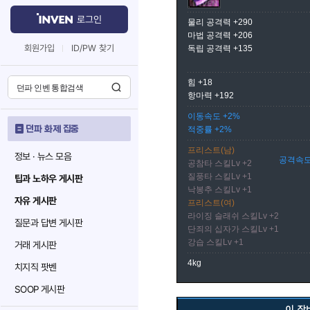
로그인
물리 공격력 +290
마법 공격력 +206
회원가입
ID/PW 찾기
독립 공격력 +135
힘 +18
항마력 +192
이동속도 +2%
던파 화제 집중
적중률 +2%
프리스트(남)
정보 · 뉴스 모음
공격속도
공참타 스킬Lv +2
질풍타 스킬Lv +1
팁과 노하우 게시판
낙봉추 스킬Lv +1
자유 게시판
프리스트(여)
라이징 슬래쉬 스킬Lv +2
질문과 답변 게시판
단죄의 십자가 스킬Lv +1
강습 스킬Lv +1
거래 게시판
4kg
치지직 팟벤
SOOP 게시판
이 장