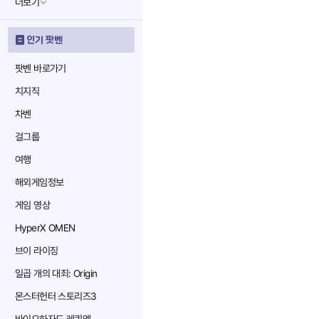
더보기
인기 팟벤
팟벤 바로가기
치지직
차벤
걸그룹
여행
해외게임정보
게임 영상
HyperX OMEN
브이 라이징
일곱 개의 대죄: Origin
몬스터헌터 스토리즈3