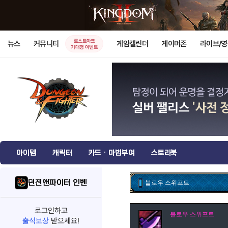
로스트아크
뉴스
커뮤니티
게임캘린더
게이머존
라이브/
기대평 이벤트
아이템
캐릭터
카드 · 마법부여
스토리북
던전앤파이터 인벤
블로우 스위프트
로그인하고
블로우 스위프트
출석보상
받으세요!