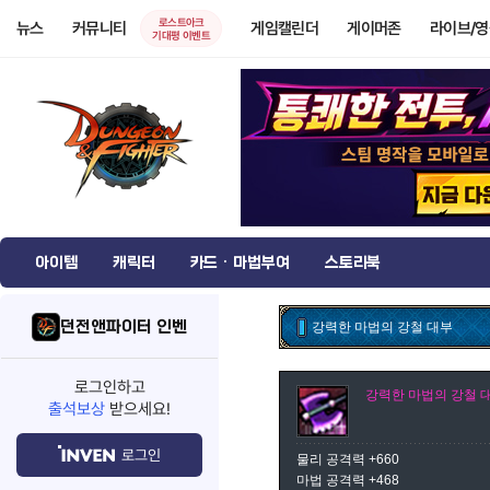
로스트아크
뉴스
커뮤니티
게임캘린더
게이머존
라이브/
기대평 이벤트
아이템
캐릭터
카드 · 마법부여
스토리북
던전앤파이터 인벤
강력한 마법의 강철 대부
로그인하고
강력한 마법의 강철 
출석보상
받으세요!
로그인
물리 공격력 +660
마법 공격력 +468