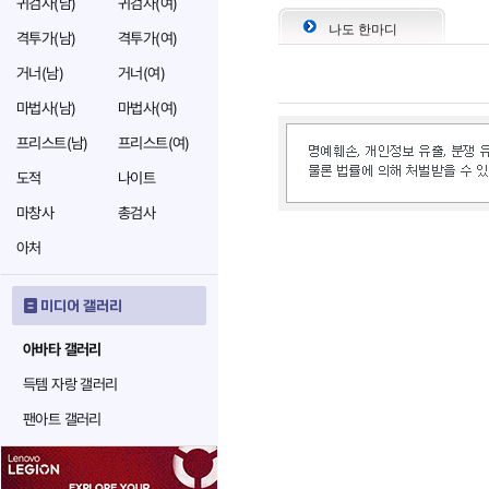
귀검사(남)
귀검사(여)
나도 한마디
격투가(남)
격투가(여)
거너(남)
거너(여)
마법사(남)
마법사(여)
프리스트(남)
프리스트(여)
도적
나이트
마창사
총검사
아처
미디어 갤러리
아바타 갤러리
득템 자랑 갤러리
팬아트 갤러리