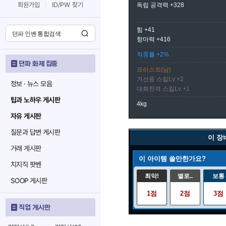
회원가입
ID/PW 찾기
독립 공격력 +328
힘 +41
항마력 +416
적중률 +2%
던파 화제 집중
프리스트(남)
거선풍 스킬Lv +2
정보 · 뉴스 모음
대회전격 스킬Lv +1
팁과 노하우 게시판
4kg
자유 게시판
질문과 답변 게시판
이 장
거래 게시판
이 아이템 쓸만한가요?
치지직 팟벤
최악!
별로..
보통
SOOP 게시판
1점
2점
3점
직업 게시판