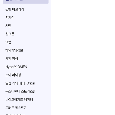
팟벤 바로가기
치지직
차벤
걸그룹
여행
해외게임정보
게임 영상
HyperX OMEN
브이 라이징
일곱 개의 대죄: Origin
몬스터헌터 스토리즈3
바이오하자드 레퀴엠
드래곤 퀘스트7