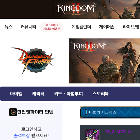
로스트아크
뉴스
커뮤니티
게임캘린더
게이머존
라이브/
기대평 이벤트
아이템
캐릭터
카드 · 마법부여
스토리북
던전앤파이터 인벤
마법의 시그너스
로그인하고
마법의 시그너스
출석보상
받으세요!