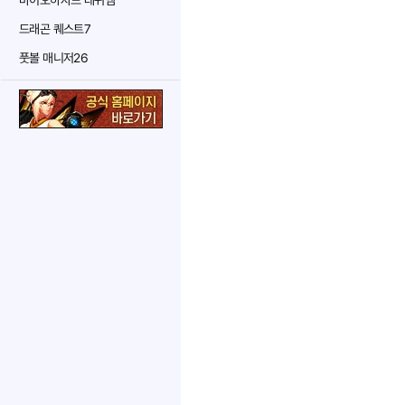
바이오하자드 레퀴엠
드래곤 퀘스트7
풋볼 매니저26