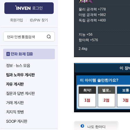
로그인
물리 공격력 +778
마법 공격력 +982
회원가입
ID/PW 찾기
독립 공격력 +400
지능 +56
항마력 +576
2.4kg
던파 화제 집중
정보 · 뉴스 모음
이 장
팁과 노하우 게시판
이 아이템 쓸만한가요?
자유 게시판
최악!
별로..
보통
질문과 답변 게시판
1점
2점
3점
거래 게시판
치지직 팟벤
SOOP 게시판
나도 한마디