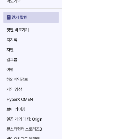
더보기
인기 팟벤
팟벤 바로가기
치지직
차벤
걸그룹
여행
해외게임정보
게임 영상
HyperX OMEN
브이 라이징
일곱 개의 대죄: Origin
몬스터헌터 스토리즈3