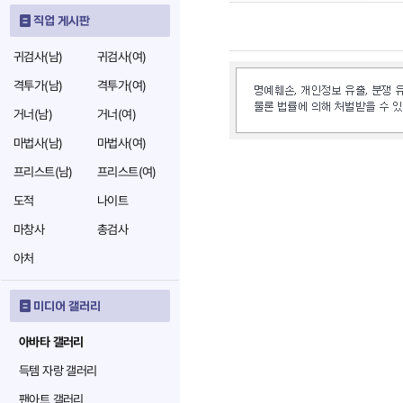
직업 게시판
귀검사(남)
귀검사(여)
격투가(남)
격투가(여)
거너(남)
거너(여)
마법사(남)
마법사(여)
프리스트(남)
프리스트(여)
도적
나이트
마창사
총검사
아처
미디어 갤러리
아바타 갤러리
득템 자랑 갤러리
팬아트 갤러리