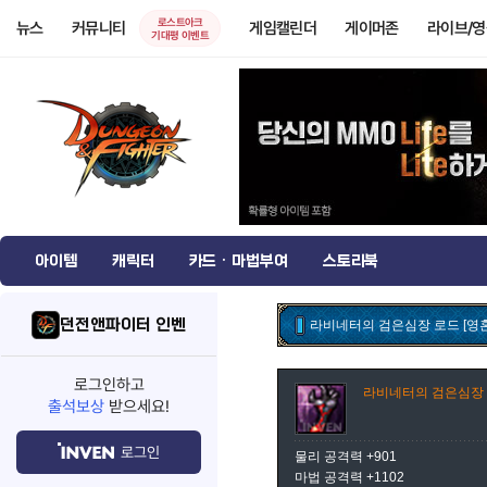
로스트아크
뉴스
커뮤니티
게임캘린더
게이머존
라이브/
기대평 이벤트
아이템
캐릭터
카드 · 마법부여
스토리북
던전앤파이터 인벤
라비네터의 검은심장 로드 [영혼
로그인하고
라비네터의 검은심장 로
출석보상
받으세요!
로그인
물리 공격력 +901
마법 공격력 +1102