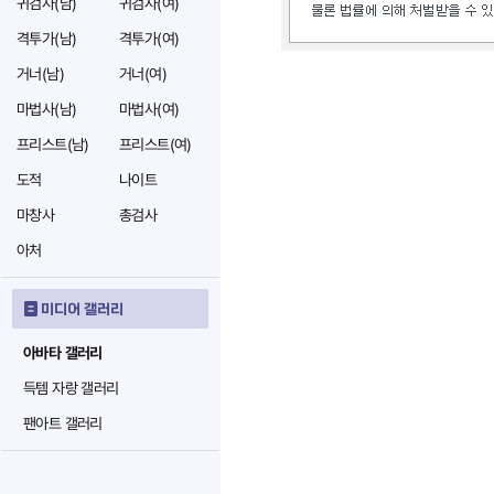
귀검사(남)
귀검사(여)
격투가(남)
격투가(여)
거너(남)
거너(여)
마법사(남)
마법사(여)
프리스트(남)
프리스트(여)
도적
나이트
마창사
총검사
아처
미디어 갤러리
아바타 갤러리
득템 자랑 갤러리
팬아트 갤러리