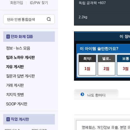
회원가입
ID/PW 찾기
독립 공격력 +607
2.2kg
이 장
던파 화제 집중
정보 · 뉴스 모음
이 아이템 쓸만한가요?
팁과 노하우 게시판
최악!
별로..
보통
자유 게시판
1점
2점
3점
질문과 답변 게시판
거래 게시판
치지직 팟벤
나도 한마디
SOOP 게시판
직업 게시판