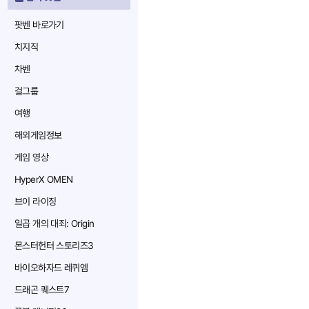
팟벤 바로가기
치지직
차벤
걸그룹
여행
해외게임정보
게임 영상
HyperX OMEN
브이 라이징
일곱 개의 대죄: Origin
몬스터헌터 스토리즈3
바이오하자드 레퀴엠
드래곤 퀘스트7