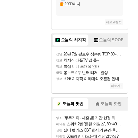
1000이니
새로고침
오늘의 치지직
오늘의 SOOP
26년 7월 팔로우 상승량 TOP 30 - 월간 치지직
잡담
치지직 애플TV 앱 출시
정보
룩삼 니니 초대석 안내
정보
봉누도2 두 번째 티저 - 일상
클립
2026 치지직 이리대회 오픈컵 안내
정보
더보기+
오늘의 팟벤
오늘의 핫벤
[무무기획 · 새출발] 기간 한정 의뢰 이벤트
명조
스위치2판 ‘몬헌 와일즈’, 30~40fps 목표 추정
해외겜
실버 팰리스 CBT 화제의 순간·후기 모음
실팰
60프레임 나오는데 정상일까요?
레퀴엠