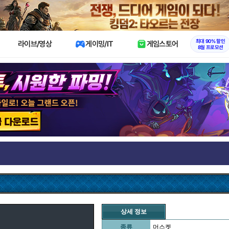
X
최대 90% 할인
라이브/영상
게이밍/IT
게임스토어
8월 프로모션
상세 정보
종류
머스켓