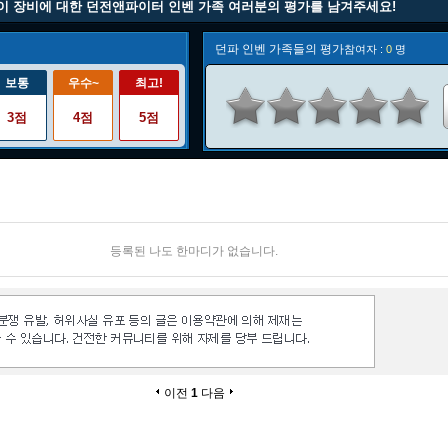
이 장비에 대한 던전앤파이터 인벤 가족 여러분의 평가를 남겨주세요!
던파 인벤 가족들의 평가
참여자 :
0
명
보통
우수~
최고!
3점
4점
5점
등록된 나도 한마디가 없습니다.
이전
1
다음