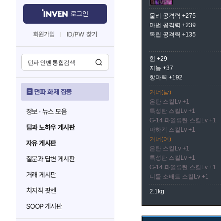
로그인
물리 공격력 +275
마법 공격력 +239
회원가입
ID/PW 찾기
독립 공격력 +135
힘 +29
지능 +37
항마력 +192
던파 화제 집중
거너(남)
은탄 스킬Lv +1
정보 · 뉴스 모음
특성탄 스킬Lv +1
G-14 파열류탄 스킬Lv +1
팁과 노하우 게시판
마하킥 스킬Lv +1
거너(여)
자유 게시판
은탄 스킬Lv +1
특성탄 스킬Lv +1
질문과 답변 게시판
G-14 파열류탄 스킬Lv +1
거래 게시판
니들 소배트 스킬Lv +1
치지직 팟벤
2.1kg
SOOP 게시판