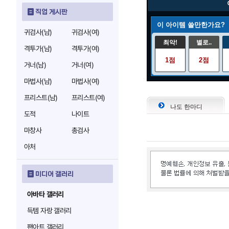
직업 게시판
이 아이템 쓸만한가요?
귀검사(남)
귀검사(여)
최악!
별로..
격투가(남)
격투가(여)
1점
2점
거너(남)
거너(여)
마법사(남)
마법사(여)
프리스트(남)
프리스트(여)
나도 한마디
도적
나이트
마창사
총검사
아처
미디어 갤러리
아바타 갤러리
득템 자랑 갤러리
팬아트 갤러리