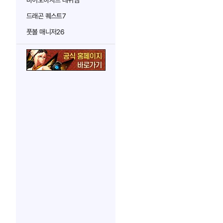
바이오하자드 레퀴엠
드래곤 퀘스트7
풋볼 매니저26