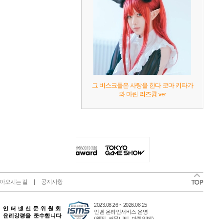
그 비스크돌은 사랑을 한다 코마 키타가
와 마린 리즈큥 ver
아오시는 길
공지사항
2023.08.26 ~ 2026.08.25
인벤 온라인서비스 운영
(웹진, 커뮤니티, 마켓인벤)