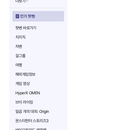
더보기
인기 팟벤
팟벤 바로가기
치지직
차벤
걸그룹
여행
해외게임정보
게임 영상
HyperX OMEN
브이 라이징
일곱 개의 대죄: Origin
몬스터헌터 스토리즈3