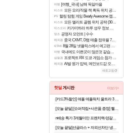
[여행_국내] 남해 독일마을
여행
모든 요리/작물 책 획득 위치 공략 (36개) - 미식가 도전과제
비스트
힐링 탐험 게임 Bearly Awesome 챕터 1 트레일러
PV
모든 엘리트 골렘 위치 공략 (30개) - 방랑 결투가
비스트
카가미하라 하루 성우 정보 및 주요 필모
아스오라
공명자 모먼트 | 수수
명조
중국 CXMT, D램 매출 점유율 7%…글로벌 4위로 부상
해외겜
8월 28일 넷플릭스에서 예고편 공개 예정
GTA6
국내에도 이쁜곳이 많은것 같습니다
여행
프로젝트 RX 도쿄 게임쇼 참가 결정
섭컬겜
AI발 원가 압박, 메인보드값 오르나
해외겜
새로고침
핫딜
게시판
더보기+
[카드3%할인] 애플 애플워치 울트라 3 셀룰러 블랙 티타늄, 49mm, 블랙 알파인 루프 M
[오늘 끝딜] [슈퍼적립+사은품 증정] 헬스헬퍼 맥스컷 프로 크롬 추성훈 다이어트 혈당 체지방 컷팅제 120캡슐, 5개
n배송 특가 3개월미만 프렌치랙-양갈비 양고기 밀키트 캠핑 쉽새끼 목초육 프랜치랙 프렌치렉 [원산지:뉴질랜드]
[오늘 끝딜]선글라스 + 자외선차단 냉감원단 스포츠 쿨 마스크 화이트 1매입