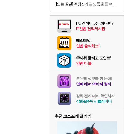
[오늘 끝딜] 주왕산가든 명품 한돈 수제 돼지갈비 800g, 1개
PC 견적이 궁금하다면?
IT인벤 견적게시판
매일매일,
인벤 출석체크!
주사위 굴리고 포인트!
인벤 마블
부위별 정보를 한 눈에!
던파 레어 아바타 정리
강화 전에 미리 확인하자
강화&증폭 시뮬레이터
추천 코스프레 갤러리