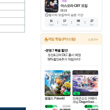
모집
아스오라 CBT 모집
08.19
참가자 모집까지 남은 기간
11
17
08
26
Days
Hours
Min
Sec
게임 핫딜 (PC/스팀)
스토어+
문명 7 특별 할인!
조선&고려 DLC 출시 예정
50%할인&추가 적립까지!
인벤게임즈 8월 특별 할인!
드래곤소드: 어웨이크닝 입점!
마블 투혼 파이팅 소울즈 정식출시!
귀무자: 검의 길 예약 판매 중!
비스트 오브 리인카네이션 정식 출시!
커세어 코브 출시 기념 할인!
더 렐릭 퍼스트 가디언 정식 출시
베데스다 40주년 기념 할인 중!
캡콤 프렌차이즈 할인 진행 중!
캡콤 일부 상품 상시 할인
스타워즈 은하계 레이서
로블록스 기프트 카드 공식 입점
인기 퍼블리셔 모음!
스팀으로 만나는 드래곤소드!
마블 히어로 총 출동&화려한 격투!
10% 할인과
게임프릭 신작 IP
해적'섬'을 발전시키자!
설화x하드코어 액션!
베데스다의 명작들을
몬헌, 바하 등 인기 IP를
몬헌 와일즈 & 드래곤즈 도그마2
인벤게임즈에서 10% 추가 적립
Robux를 가장 안전하고
최대 90% 할인가를 만나보세요!
네이버혜택과 함께 만나보세요!
네이버 포인트 혜택까지!
이니&베니 혜택까지!
네이버 혜택가와 함께 예약하세요!
할인&네이버혜택으로 만나보세요!
네이버페이 혜택과 만나보세요!
40주년 프로모션으로 만나보세요!
할인가에 만나보세요!
일부 에디션 상시 할인!
혜택으로 예약 판매 중
편안하게 충전하세요
팰월드 Palworld
드래곤소드 어웨이
크닝 DragonSword A
wakening
5%
32,000
10%