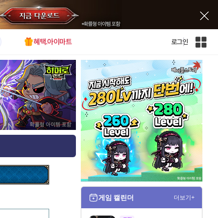
혜택.아이마트
로그인
인
벤
전
체
사
이
트
맵
게임 캘린더
더보기+