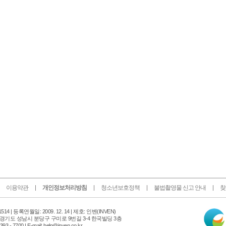
이용약관
개인정보처리방침
청소년보호정책
불법촬영물 신고 안내
찾
인
14 |
등록연월일: 2009. 12. 14 | 제호: 인벤
(INVEN)
터
 경기도 성남시 분당구 구미로 9번길 3-4 한국빌딩 3층
넷
 - 7700 | E-mail: help@inven.co.kr