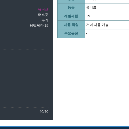
등급
유니크
유니크
머스켓
레벨제한
15
무기
사용 직업
거너 사용 가능
레벨제한 15
주요옵션
-
40/40