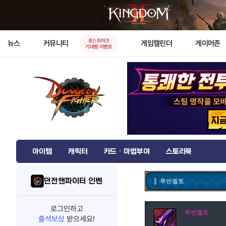
로스트아크
뉴스
커뮤니티
게임캘린더
게이머존
기대평 이벤트
아이템
캐릭터
카드 · 마법부여
스토리북
던전앤파이터 인벤
루빈멜토
로그인하고
루빈멜토
출석보상
받으세요!