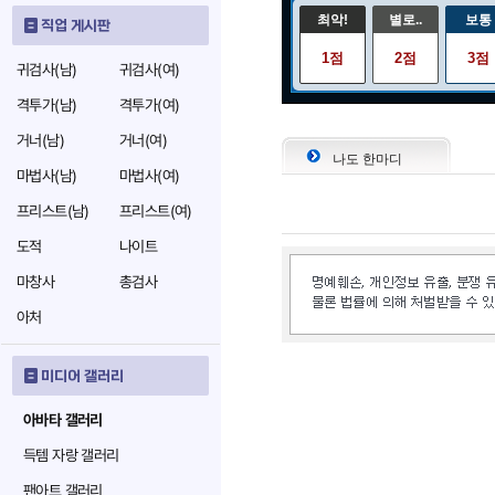
최악!
별로..
보통
직업 게시판
1점
2점
3점
귀검사(남)
귀검사(여)
격투가(남)
격투가(여)
거너(남)
거너(여)
나도 한마디
마법사(남)
마법사(여)
프리스트(남)
프리스트(여)
도적
나이트
마창사
총검사
아처
미디어 갤러리
아바타 갤러리
득템 자랑 갤러리
팬아트 갤러리