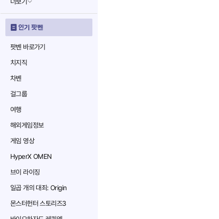
더보기
인기 팟벤
팟벤 바로가기
치지직
차벤
걸그룹
여행
해외게임정보
게임 영상
HyperX OMEN
브이 라이징
일곱 개의 대죄: Origin
몬스터헌터 스토리즈3