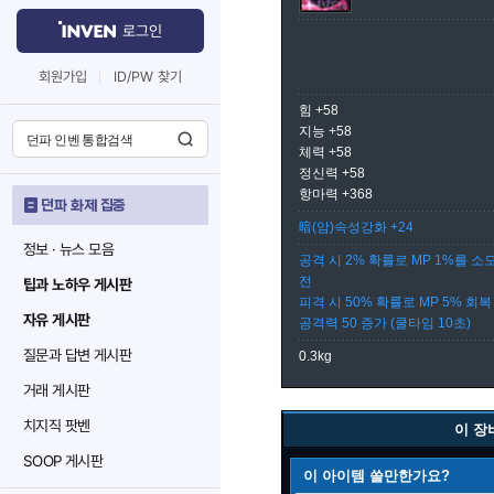
로그인
회원가입
ID/PW 찾기
힘 +58
지능 +58
체력 +58
정신력 +58
항마력 +368
던파 화제 집중
暗(암)속성강화 +24
정보 · 뉴스 모음
공격 시 2% 확률로 MP 1%를 
전
팁과 노하우 게시판
피격 시 50% 확률로 MP 5% 회
자유 게시판
공격력 50 증가 (쿨타임 10초)
질문과 답변 게시판
0.3kg
거래 게시판
치지직 팟벤
이 장
SOOP 게시판
이 아이템 쓸만한가요?