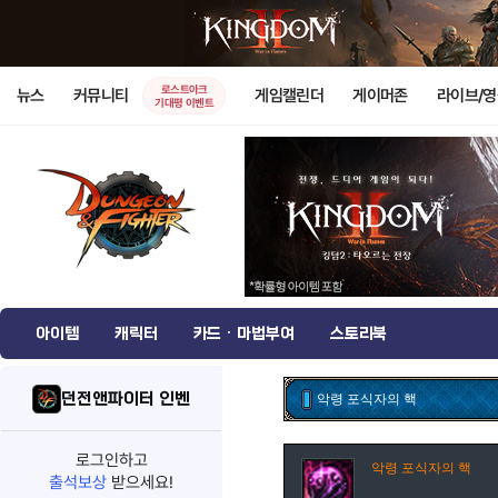
로스트아크
뉴스
커뮤니티
게임캘린더
게이머존
라이브/
기대평 이벤트
아이템
캐릭터
카드 · 마법부여
스토리북
던전앤파이터 인벤
악령 포식자의 핵
로그인하고
악령 포식자의 핵
출석보상
받으세요!