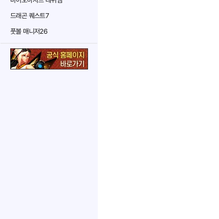
바이오하자드 레퀴엠
드래곤 퀘스트7
풋볼 매니저26