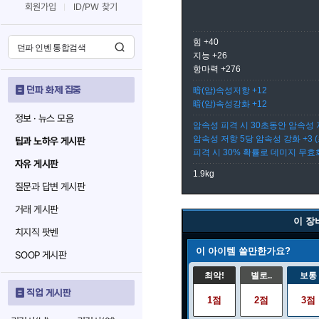
회원가입
ID/PW 찾기
힘 +40
지능 +26
항마력 +276
던파 화제 집중
暗(암)속성저항 +12
暗(암)속성강화 +12
정보 · 뉴스 모음
암속성 피격 시 30초동안 암속성 저
암속성 저항 5당 암속성 강화 +3 (
팁과 노하우 게시판
피격 시 30% 확률로 데미지 무효화
자유 게시판
1.9kg
질문과 답변 게시판
거래 게시판
이 장
치지직 팟벤
이 아이템 쓸만한가요?
SOOP 게시판
최악!
별로..
보통
직업 게시판
1점
2점
3점