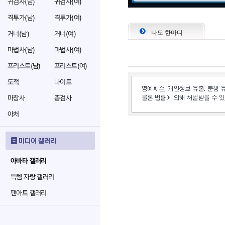
귀검사(남)
귀검사(여)
격투가(남)
격투가(여)
나도 한마디
거너(남)
거너(여)
마법사(남)
마법사(여)
프리스트(남)
프리스트(여)
도적
나이트
마창사
총검사
아처
미디어 갤러리
아바타 갤러리
득템 자랑 갤러리
팬아트 갤러리