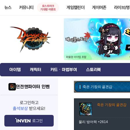
로스트아크
뉴스
커뮤니티
게임캘린더
게이머존
라이브/
기대평 이벤트
아이템
캐릭터
카드 · 마법부여
스토리북
던전앤파이터 인벤
죽은 기장의 골견갑
로그인하고
죽은 기장의 골견갑
출석보상
받으세요!
로그인
물리 방어력 +2614