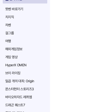
팟벤 바로가기
치지직
차벤
걸그룹
여행
해외게임정보
게임 영상
HyperX OMEN
브이 라이징
일곱 개의 대죄: Origin
몬스터헌터 스토리즈3
바이오하자드 레퀴엠
드래곤 퀘스트7