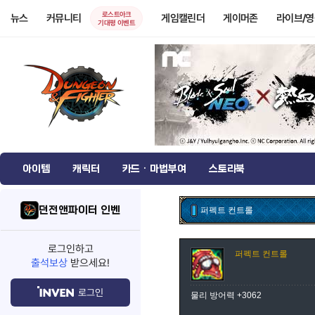
로스트아크
뉴스
커뮤니티
게임캘린더
게이머존
라이브/
기대평 이벤트
아이템
캐릭터
카드 · 마법부여
스토리북
던전앤파이터 인벤
퍼펙트 컨트롤
로그인하고
퍼펙트 컨트롤
출석보상
받으세요!
로그인
물리 방어력 +3062