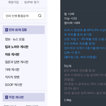
회원가입
ID/PW 찾기
힘 +146
지능 +131
항마력 +369
던파 화제 집중
피격 시 한번에 총 HP의 5% 이상
트 컨트롤 효과 초기화
정보 · 뉴스 모음
모든 직업 1 ~ 85 레벨 모든 스킬 L
[1차 퍼펙트 컨트롤 효과]
팁과 노하우 게시판
장비개조 단계가 1증가할 때 마다 
강화 +2 증가
자유 게시판
(쿨타임 1초, 최대 10중첩)
질문과 답변 게시판
5단계
거래 게시판
[2차 퍼펙트 컨트롤 효과]
공격 시 60초간 스킬 공격력 1% 증
치지직 팟벤
20중첩)
20 중첩 시 공격속도 15%, 이동
SOOP 게시판
22.5% 증가
(모든 옵션은 장착 해제시 옵션 해
직업 게시판
1.9kg