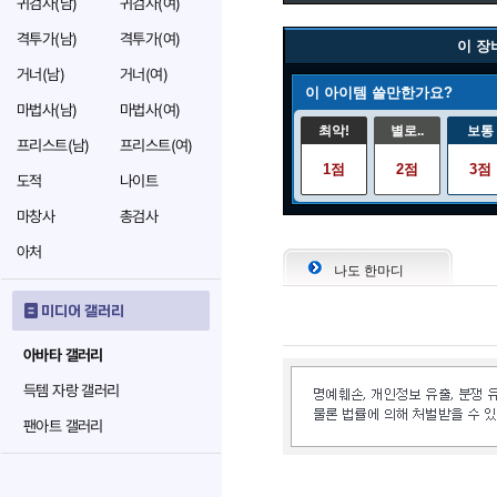
귀검사(남)
귀검사(여)
격투가(남)
격투가(여)
이 장
거너(남)
거너(여)
이 아이템 쓸만한가요?
마법사(남)
마법사(여)
최악!
별로..
보통
프리스트(남)
프리스트(여)
1점
2점
3점
도적
나이트
마창사
총검사
아처
나도 한마디
미디어 갤러리
아바타 갤러리
득템 자랑 갤러리
팬아트 갤러리