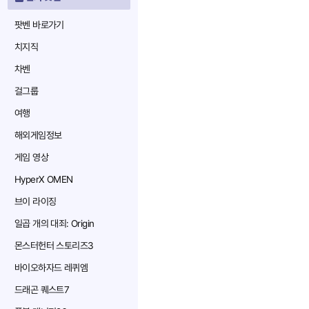
팟벤 바로가기
치지직
차벤
걸그룹
여행
해외게임정보
게임 영상
HyperX OMEN
브이 라이징
일곱 개의 대죄: Origin
몬스터헌터 스토리즈3
바이오하자드 레퀴엠
드래곤 퀘스트7