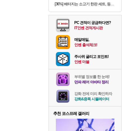
[36%] 배터지는 소고기 한판 세트, 등심살 300g + 살치살 200g + 부채살 200g + 갈비살 200g + 우삼겹 300g, 1.2kg, 1세트
PC 견적이 궁금하다면?
IT인벤 견적게시판
매일매일,
인벤 출석체크!
주사위 굴리고 포인트!
인벤 마블
부위별 정보를 한 눈에!
던파 레어 아바타 정리
강화 전에 미리 확인하자
강화&증폭 시뮬레이터
추천 코스프레 갤러리