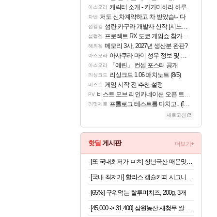
캐릭터 소개 - 카가미하라 하루
아스오라
저도 신차계약하고 차 받았습니다
차벤
섬란 카구라 개발사 신작 [시노비 넥서스] 연내 출시 예정
섭컬겜
프로젝트 RX 도쿄 게임쇼 참가 결정
섭컬겜
메모리 3사, 2027년 생산분 완판?
해외겜
아사쿠라 마이 성우 정보 및 주요 필모
아스오라
「에린」 컨셉 포스터 공개
아스오라
리싱크드 1.06 패치노트 (8/5)
리싱크드
게임 시작 전 추천 설정
비스트
비스트 오브 리인카네이션 오픈 트레일러
PV
프롤로그 테스트를 마치고.. (feat. 리아)
리밋제로
새로고침
핫딜
게시판
더보기+
[또 국내최저가 ㅁㅊ] 청년국산 매운맛 굵은 고춧가루 1kg
[국내 최저가] 할리스 캡슐커피 시그니처 블렌드 10개입 x 10개
[65%] 구워먹는 할루미치즈, 200g, 3개
[45,000 -> 31,400] 삼원농산 새청무 쌀 상등급 10kg