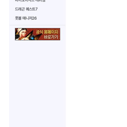
바이오하자드 레퀴엠
드래곤 퀘스트7
풋볼 매니저26