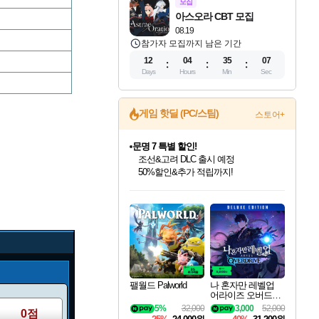
모집
아스오라 CBT 모집
08.19
참가자 모집까지 남은 기간
12
04
35
06
Days
Hours
Min
Sec
게임 핫딜 (PC/스팀)
스토어+
문명 7 특별 할인!
조선&고려 DLC 출시 예정
50%할인&추가 적립까지!
인벤게임즈 8월 특별 할인!
드래곤소드: 어웨이크닝 입점!
귀무자: 검의 길 예약 판매 중!
비스트 오브 리인카네이션 정식 출시!
커세어 코브 출시 기념 할인!
더 렐릭 퍼스트 가디언 정식 출시
베데스다 40주년 기념 할인 중!
마블 투혼 파이팅 소울즈 예약 판매 중!
캡콤 프렌차이즈 할인 진행 중!
캡콤 일부 상품 상시 할인
스타워즈 은하계 레이서
로블록스 기프트 카드 공식 입점
인기 퍼블리셔 모음!
스팀으로 만나는 드래곤소드!
10% 할인과
게임프릭 신작 IP
해적'섬'을 발전시키자!
설화x하드코어 액션!
베데스다의 명작들을
마블 히어로 총 출동&화려한 격투!
몬헌, 바하 등 인기 IP를
몬헌 와일즈 & 드래곤즈 도그마2
인벤게임즈에서 10% 추가 적립
Robux를 가장 안전하고
최대 90% 할인가를 만나보세요!
네이버혜택과 함께 만나보세요!
이니&베니 혜택까지!
네이버 혜택가와 함께 예약하세요!
할인&네이버혜택으로 만나보세요!
네이버페이 혜택과 만나보세요!
40주년 프로모션으로 만나보세요!
네이버 포인트 혜택까지!
할인가에 만나보세요!
일부 에디션 상시 할인!
혜택으로 예약 판매 중
편안하게 충전하세요
팰월드 Palworld
나 혼자만 레벨업
어라이즈 오버드라
이브 디럭스 에디션
5%
32,000
3,000
52,000
0점
Solo Leveling Arise