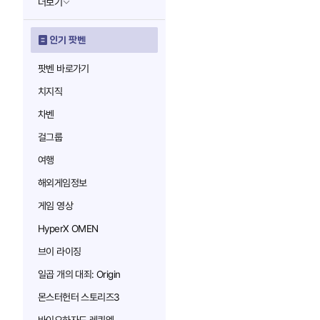
더보기
인기 팟벤
팟벤 바로가기
치지직
차벤
걸그룹
여행
해외게임정보
게임 영상
HyperX OMEN
브이 라이징
일곱 개의 대죄: Origin
몬스터헌터 스토리즈3