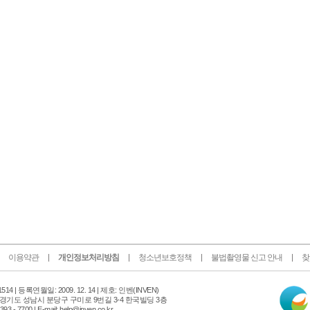
이용약관
개인정보처리방침
청소년보호정책
불법촬영물 신고 안내
찾
인
14 |
등록연월일: 2009. 12. 14 | 제호: 인벤
(INVEN)
터
 경기도 성남시 분당구 구미로 9번길 3-4 한국빌딩 3층
넷
 - 7700 | E-mail: help@inven.co.kr