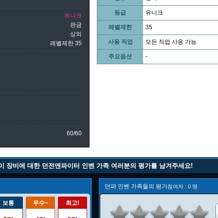
등급
유니크
유니크
판금
레벨제한
35
상의
사용 직업
모든 직업 사용 가능
레벨제한 35
주요옵션
-
60/60
이 장비에 대한 던전앤파이터 인벤 가족 여러분의 평가를 남겨주세요!
던파 인벤 가족들의 평가
참여자 :
0
명
보통
우수~
최고!