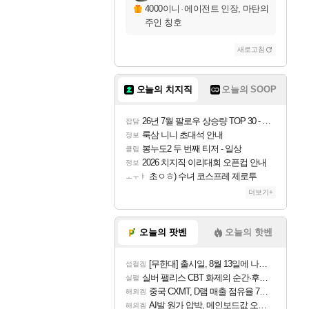
4000이니
·
에이전트 인장, 마탄의
주인 칭호
새로고침
오늘의 치지직
오늘의 SOOP
26년 7월 팔로우 상승량 TOP 30 - 월간 치지직
잡담
룩삼 니니 초대석 안내
정보
봉누도2 두 번째 티저 - 일상
클립
2026 치지직 이리대회 오픈컵 안내
정보
초ㅇㅎ) 수녀 코스프레 제로투
ㅗㅜㅑ
더보기+
오늘의 팟벤
오늘의 핫벤
[무한대] 출시일, 8월 13일에 나오나
섭컬겜
실버 팰리스 CBT 화제의 순간·후기 모음
실팰
중국 CXMT, D램 매출 점유율 7%…글로벌 4위로 부상
해외겜
AI발 원가 압박, 메인보드값 오르나
해외겜