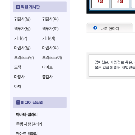
1점
2점
직업 게시판
귀검사(남)
귀검사(여)
격투가(남)
격투가(여)
나도 한마디
거너(남)
거너(여)
마법사(남)
마법사(여)
프리스트(남)
프리스트(여)
도적
나이트
마창사
총검사
아처
미디어 갤러리
아바타 갤러리
득템 자랑 갤러리
팬아트 갤러리