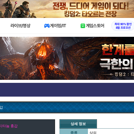
X
최대 90% 할인
라이브/영상
게이밍/IT
게임스토어
8월 프로모션
갑
상세 정보
티타늄 흉갑
종류
상의