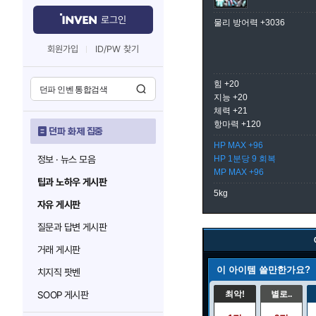
로그인
물리 방어력 +3036
회원가입
ID/PW 찾기
힘 +20
지능 +20
체력 +21
항마력 +120
던파 화제 집중
HP MAX +96
정보 · 뉴스 모음
HP 1분당 9 회복
MP MAX +96
팁과 노하우 게시판
5kg
자유 게시판
질문과 답변 게시판
거래 게시판
이 아이템 쓸만한가요?
치지직 팟벤
SOOP 게시판
최악!
별로..