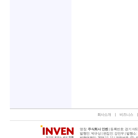
인벤 공식 미디어 파트너 및 제휴 파트너
회사소개
비즈니스
명칭:
주식회사 인벤
| 등록번호: 경기 아515
발행인: 박규상 | 편집인: 강민우 |
발행소:
발행연월일: 2004 11. 11 |
전화번호: 02 - 6393