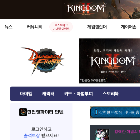
로스트아크
뉴스
커뮤니티
게임캘린더
게이머존
기대평 이벤트
아이템
캐릭터
카드 · 마법부여
스토리북
던전앤파이터 인벤
강력한 마법의 티타늄 흉
로그인하고
강력한 마법의 
출석보상
받으세요!