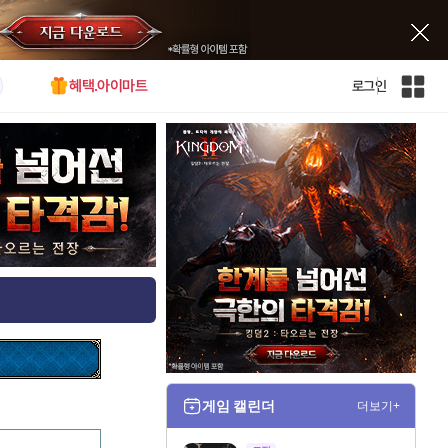
혜택.아이마트
로그인
인
벤
전
체
사
이
트
맵
게임 캘린더
더보기+